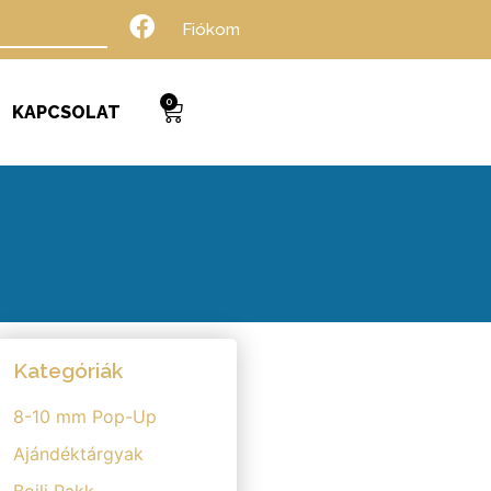
Fiókom
0
KAPCSOLAT
Kategóriák
8-10 mm Pop-Up
Ajándéktárgyak