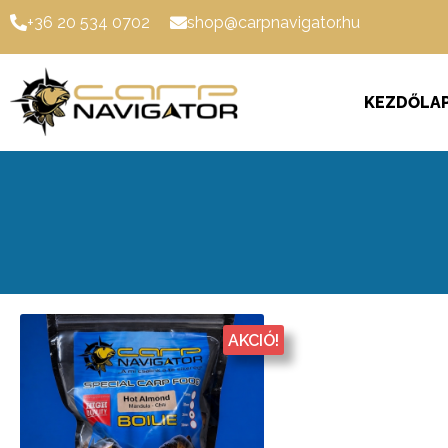
+36 20 534 0702
shop@carpnavigator.hu
KEZDŐLA
AKCIÓ!