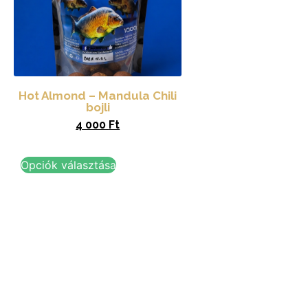
Hot Almond – Mandula Chili
bojli
4 000
Ft
Opciók választása