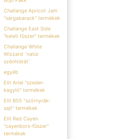
Bojli Pakk
Challange Apricot Jam
"sárgabarack" termékek
Challange East Side
"keleti fűszer" termékek
Challange White
Wizzard ˇnatúr
szénhidrátˇ
egyéb
Elit Ariel "szeder-
kagyló" termékek
Elit B55 "szörnyrák-
sajt" termékek
Elit Red Cayen
"cayenbors-fűszer"
termékek