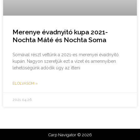
Merenye évadnyitó kupa 2021-
Nochta Máté és Nochta Soma
Somával részt vettünk a 2021-es merenyei évadnyitó
kupán. Nagyon szeretjük ezt a vizet és amennyiben
lehetőségünk adódik úgy az itteni
ELOLVASOM »
2021.04.26.
Carp Navigator © 2026