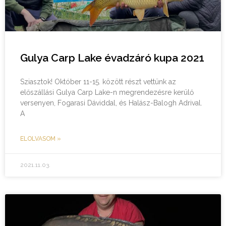
Gulya Carp Lake évadzáró kupa 2021
Sziasztok! Október 11-15. között részt vettünk az
előszállási Gulya Carp Lake-n megrendezésre kerülő
versenyen, Fogarasi Dáviddal, és Halász-Balogh Adrival.
A
ELOLVASOM »
2021.11.03.