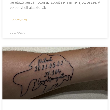
be előző beszámolómat. Ebből semmi nem jött össze. A
versenyt elhalasztották,
ELOLVASOM »
2021.05.15.