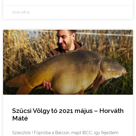
2021.06.11.
Szűcsi Völgy tó 2021 május – Horváth
Máté
Sziasztok ! Főpróba a Balcsin, majd IBCC, így fejeztem