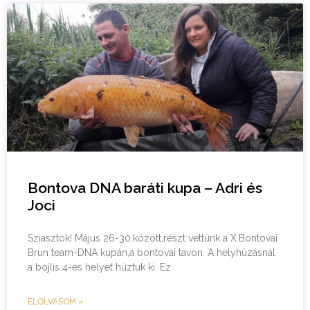
Bontova DNA baráti kupa – Adri és
Joci
Sziasztok! Május 26-30.között,részt vettünk a X.Bontovai
Brun team-DNA kupán,a bontovai tavon. A helyhúzásnál
a bojlis 4-es helyet húztuk ki. Ez
ELOLVASOM »