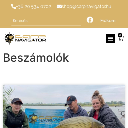
+36 20 534 0702
shop@carpnavigator.hu
Fiókom
0
Beszámolók