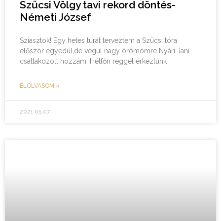
Szűcsi Völgy tavi rekord döntés-
Németi József
Sziasztok! Egy hetes túrát terveztem a Szücsi tóra
először egyedül,de végül nagy örömömre Nyári Jani
csatlakozott hozzám. Hétfőn reggel érkeztünk
ELOLVASOM »
2021.05.07.