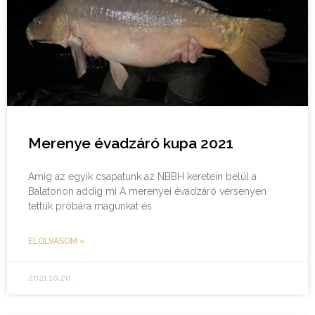
Merenye évadzáró kupa 2021
Amíg az egyik csapatunk az NBBH keretein belül a
Balatonon addig mi A merenyei évadzáró versenyen
tettük próbára magunkat és
ELOLVASOM »
2021.10.20.