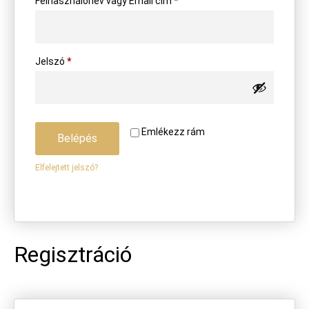
Felhasználónév vagy Email cím
*
Jelszó
*
Emlékezz rám
Belépés
Elfelejtett jelszó?
Regisztráció