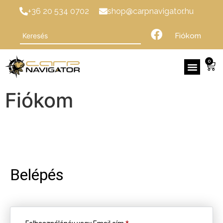
+36 20 534 0702
shop@carpnavigator.hu
Fiókom
0
Fiókom
Belépés