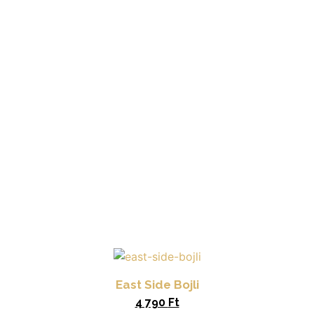
East Side Bojli
4 790
Ft