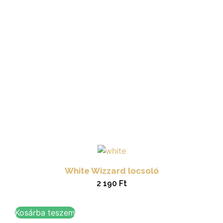
White Wizzard locsoló
2 190
Ft
Kosárba teszem