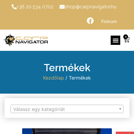
+36 20 534 0702
shop@carpnavigator.hu
Fiókom
0
Termékek
Kezdőlap
/ Termékek
Válassz egy kategóriát