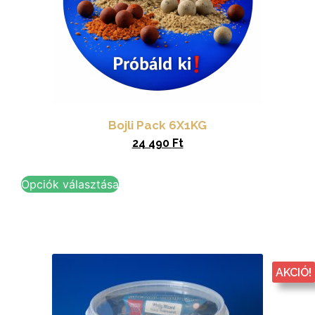
Bojli Pack 6X1KG
24 490
Ft
Opciók választása
AKCIÓ!