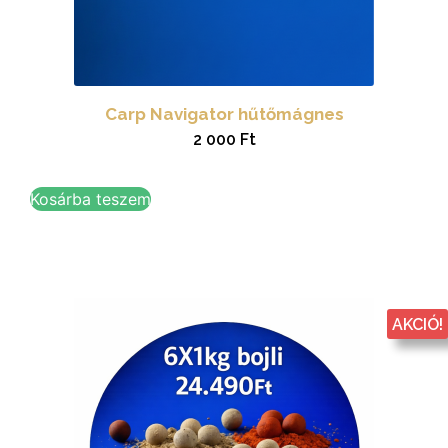
Carp Navigator hűtőmágnes
2 000
Ft
Kosárba teszem
AKCIÓ!