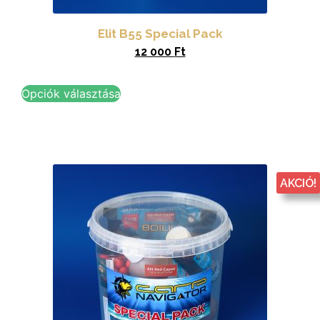
Elit B55 Special Pack
12 000
Ft
Opciók választása
AKCIÓ!