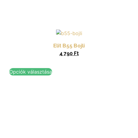
Elit B55 Bojli
4 790
Ft
Opciók választása