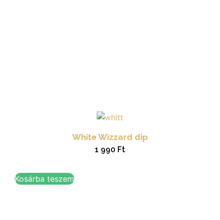
White Wizzard dip
1 990
Ft
Kosárba teszem