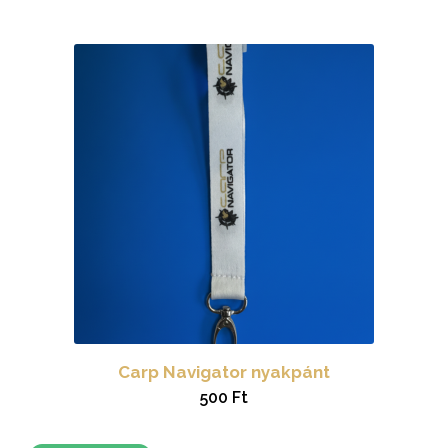
Carp Navigator nyakpánt
500
Ft