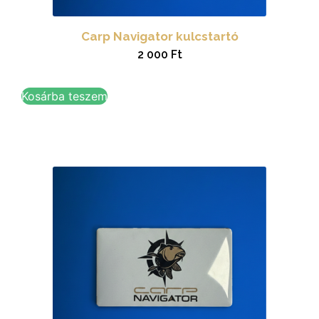
Carp Navigator kulcstartó
2 000
Ft
Kosárba teszem