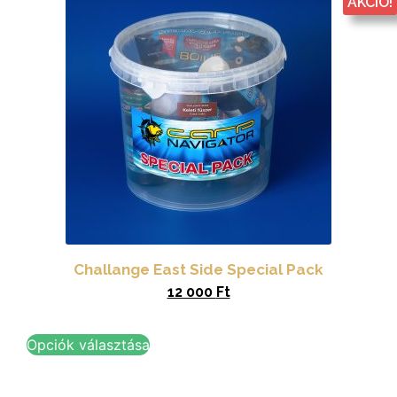
AKCIÓ!
Challange East Side Special Pack
12 000
Ft
Opciók választása