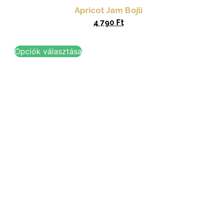
Apricot Jam Bojli
4 790
Ft
Opciók választása