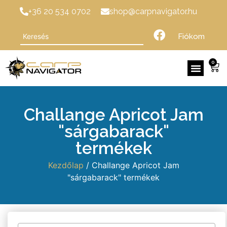
+36 20 534 0702
shop@carpnavigator.hu
Fiókom
0
Challange Apricot Jam
"sárgabarack"
termékek
Kezdőlap
/ Challange Apricot Jam
"sárgabarack" termékek