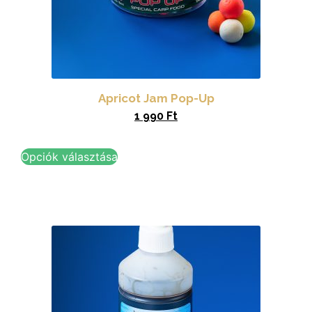
Apricot Jam Pop-Up
1 990
Ft
Opciók választása