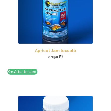
Apricot Jam locsoló
2 190
Ft
Kosárba teszem