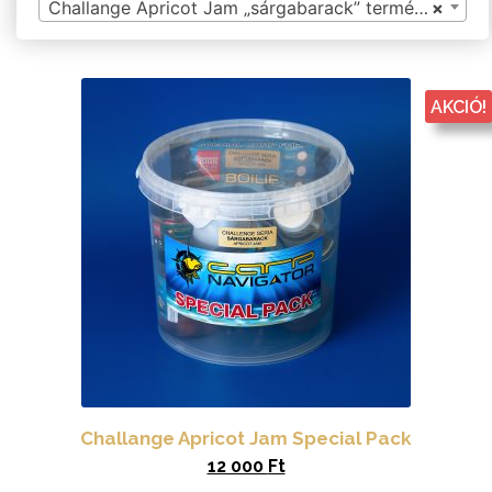
Challange Apricot Jam „sárgabarack” termékek
×
AKCIÓ!
Challange Apricot Jam Special Pack
12 000
Ft