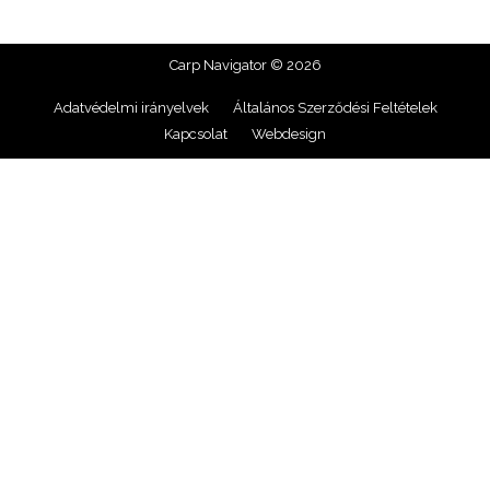
Carp Navigator © 2026
Adatvédelmi irányelvek
Általános Szerződési Feltételek
Kapcsolat
Webdesign