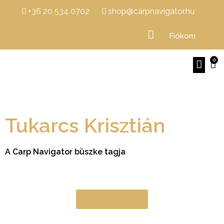
+36 20 534 0702
shop@carpnavigator.hu
Fiókom
0
Tukarcs Krisztián
A Carp Navigator büszke tagja
Teljes csapat