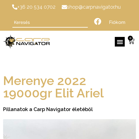
+36 20 534 0702
shop@carpnavigator.hu
Fiókom
0
Merenye 2022
19000gr Elit Ariel
Pillanatok a Carp Navigator életéből