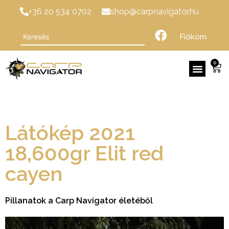
+36 20 534 0702
shop@carpnavigator.hu
Fiókom
0
Látókép 2021
18,600gr Elit red
cayen
Pillanatok a Carp Navigator életéből