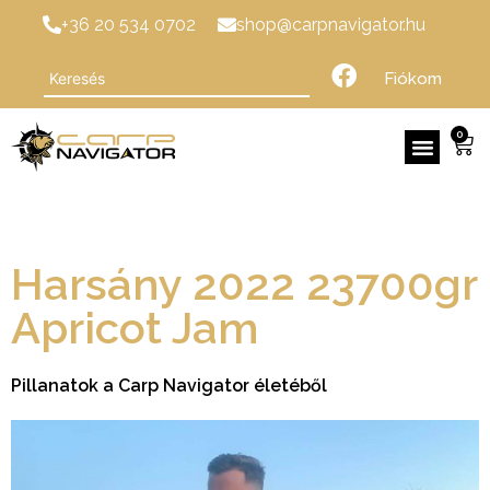
+36 20 534 0702
shop@carpnavigator.hu
Fiókom
0
Harsány 2022 23700gr
Apricot Jam
Pillanatok a Carp Navigator életéből