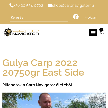
+36 20 534 0702
shop@carpnavigator.hu
Fiókom
0
Gulya Carp 2022
20750gr East Side
Pillanatok a Carp Navigator életéből