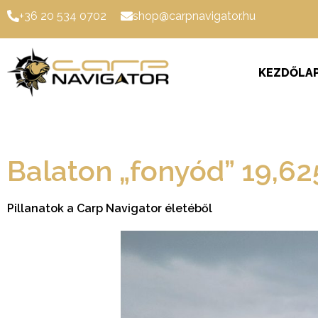
+36 20 534 0702
shop@carpnavigator.hu
KEZDŐLA
Balaton „fonyód” 19,625
Pillanatok a Carp Navigator életéből