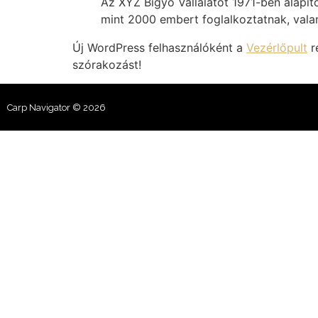
Az XYZ Bigyó Vállalatot 1971-ben alapít
mint 2000 embert foglalkoztatnak, vala
Új WordPress felhasználóként a
Vezérlőpult
ré
szórakozást!
Carp Navigator © 2026