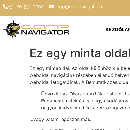
+36 20 534 0702
shop@carpnavigator.hu
KEZDŐLA
Ez egy minta olda
Ez egy mintaoldal. Az oldal különbözik a bej
weboldal navigációs részében állandó helyen
weboldal látogatóinak. A Bemutatkozás oldal 
Üdvözlet az Olvasóknak! Nappal bicikli
Budapesten élek és van egy csodálatos n
nagyon kedvelem. (De, azért az igazi n
…vagy valami egészen más: