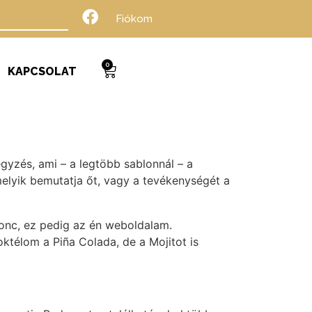
Fiókom
0
KAPCSOLAT
gyzés, ami – a legtöbb sablonnál – a
elyik bemutatja őt, vagy a tevékenységét a
nonc, ez pedig az én weboldalam.
ktélom a Piña Colada, de a Mojitot is