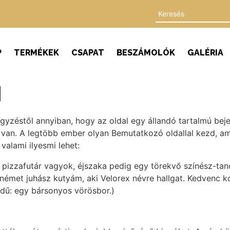
P
TERMÉKEK
CSAPAT
BESZÁMOLÓK
GALÉRIA
l
egyzéstől annyiban, hogy az oldal egy állandó tartalmú beje
 van. A legtöbb ember olyan Bemutatkozó oldallal kezd, am
valami ilyesmi lehet:
s pizzafutár vagyok, éjszaka pedig egy törekvő színész-ta
émet juhász kutyám, aki Velorex névre hallgat. Kedvenc ko
edű: egy bársonyos vörösbor.)