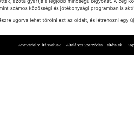
ották, azóta gyártja a legjobb minőségű bigyókat. A cég k
mint számos közösségi és jótékonysági programban is aktí
szre ugorva lehet törölni ezt az oldalt, és létrehozni egy ú
Adatvédelmi irányelvek
Általános Szerződési Feltételek
Kap