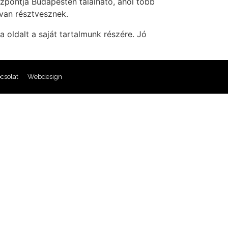
özpontja Budapesten található, ahol több
van résztvesznek.
ja oldalt a saját tartalmunk részére. Jó
csolat
Webdesign