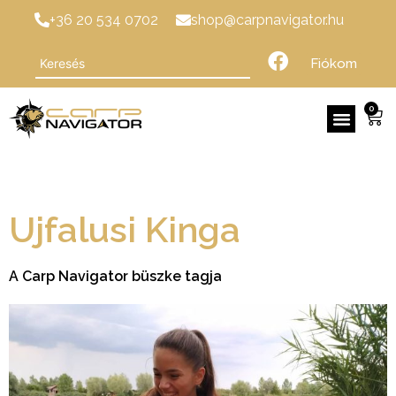
+36 20 534 0702
shop@carpnavigator.hu
Fiókom
0
Ujfalusi Kinga
A Carp Navigator büszke tagja