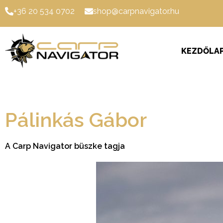
+36 20 534 0702
shop@carpnavigator.hu
KEZDŐLA
Pálinkás Gábor
A Carp Navigator büszke tagja