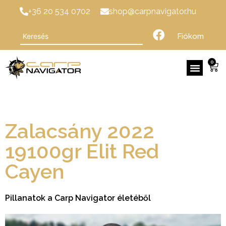
+36 20 534 0702
shop@carpnavigator.hu
Fiókom
0
Zalacsány 2022
19100gr Elit Red
Cayen
Pillanatok a Carp Navigator életéből