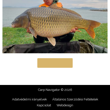
Teljes csapat
Carp Navigator © 2026
Adatvédelmi irányelvek
Általános Szerződési Feltételek
Kapcsolat
Webdesign