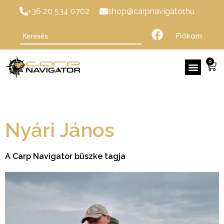
+36 20 534 0702
shop@carpnavigator.hu
Fiókom
0
Nyári János
A Carp Navigator büszke tagja